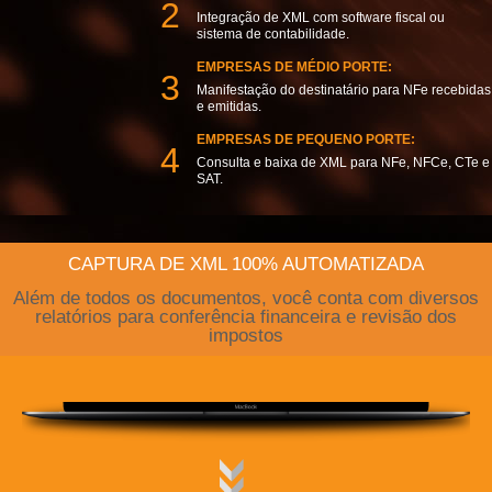
2
Integração de XML com software fiscal ou
sistema de contabilidade.
EMPRESAS DE MÉDIO PORTE:
3
Manifestação do destinatário para NFe recebidas
e emitidas.
EMPRESAS DE PEQUENO PORTE:
4
Consulta e baixa de XML para NFe, NFCe, CTe e
SAT.
CAPTURA DE XML 100% AUTOMATIZADA
Além de todos os documentos, você conta com diversos
relatórios para conferência financeira e revisão dos
impostos